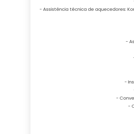
- Assistência técnica de aquecedores: Kom
- A
- In
- Conve
- 