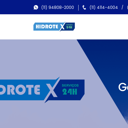
(11) 94808-2000
(11) 4114-4004
/
G