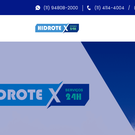
(11) 94808-2000
(11) 4114-4004
/