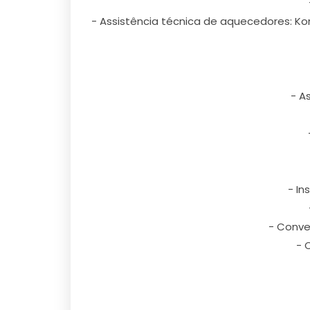
- Assistência técnica de aquecedores: Kom
- A
- In
- Conve
- 