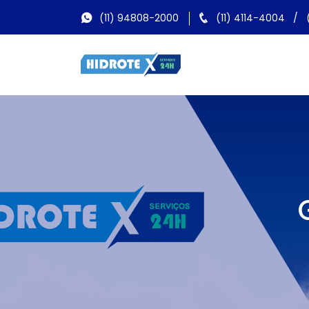
(11) 94808-2000
(11) 4114-4004
/