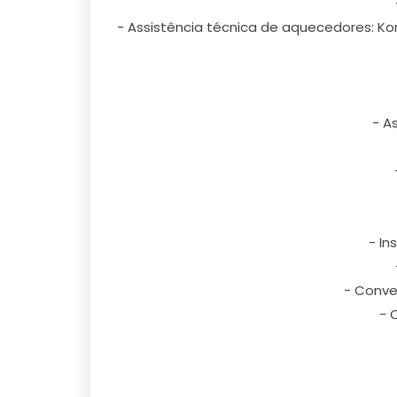
- Assistência técnica de aquecedores: Kom
- A
- In
- Conve
- 