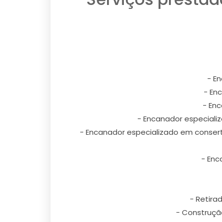
- E
- En
- En
- Encanador especializ
- Encanador especializado em conserto
- Enc
- Retira
- Construção