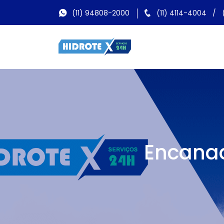
(11) 94808-2000
(11) 4114-4004
/
Encanad