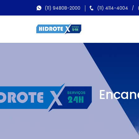
(11) 94808-2000
(11) 4114-4004
/
Encana