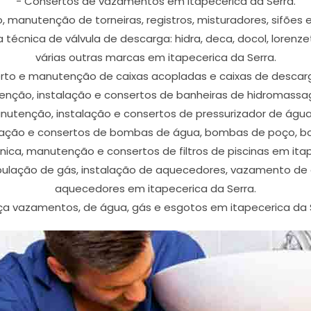
- Consertos de vazamentos em itapecerica da Serra.
o, manutenção de torneiras, registros, misturadores, sifões 
cnica de válvula de descarga: hidra, deca, docol, lorenzetti
várias outras marcas em itapecerica da Serra.
serto e manutenção de caixas acopladas e caixas de descarg
tenção, instalação e consertos de banheiras de hidromassa
anutenção, instalação e consertos de pressurizador de água
alação e consertos de bombas de água, bombas de poço, bo
cnica, manutenção e consertos de filtros de piscinas em itap
ubulação de gás, instalação de aquecedores, vazamento de
aquecedores em itapecerica da Serra.
ça vazamentos, de água, gás e esgotos em itapecerica da S