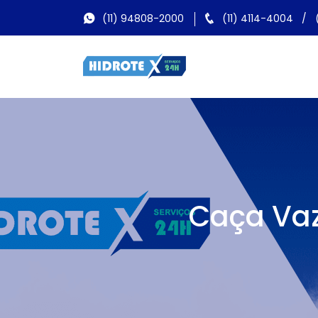
(11) 94808-2000
(11) 4114-4004
/
Caça Va