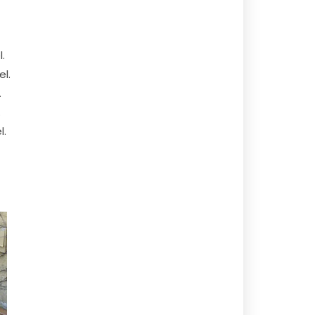
.
l.
.
.
l.