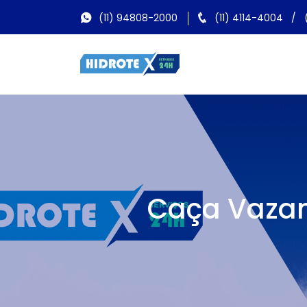
(11) 94808-2000
(11) 4114-4004
/
Caça Vazam