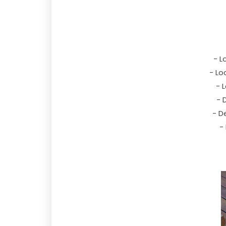
- L
- Lo
- 
- 
- D
-