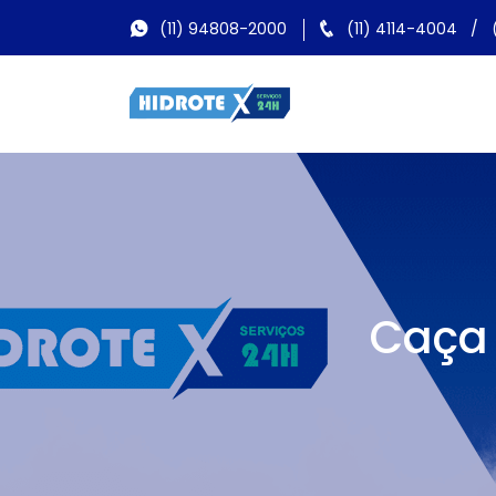
(11) 94808-2000
(11) 4114-4004
/
Caça 